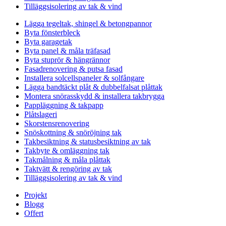
Tilläggsisolering av tak & vind
Lägga tegeltak, shingel & betongpannor
Byta fönsterbleck
Byta garagetak
Byta panel & måla träfasad
Byta stuprör & hängrännor
Fasadrenovering & putsa fasad
Installera solcellspaneler & solfångare
Lägga bandtäckt plåt & dubbelfalsat plåttak
Montera snörasskydd & installera takbrygga
Pappläggning & takpapp
Plåtslageri
Skorstensrenovering
Snöskottning & snöröjning tak
Takbesiktning & statusbesiktning av tak
Takbyte & omläggning tak
Takmålning & måla plåttak
Taktvätt & rengöring av tak
Tilläggsisolering av tak & vind
Projekt
Blogg
Offert