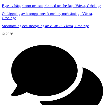
Byte av hängrännor och stuprör med nya beslag i Vårsta, Grödinge
Omläggning av betongpannetak med ny nocktätning i Vårsta,
Grödinge
Snöskottning och snöröjning av villatak i Vårsta, Grödinge
© 2026