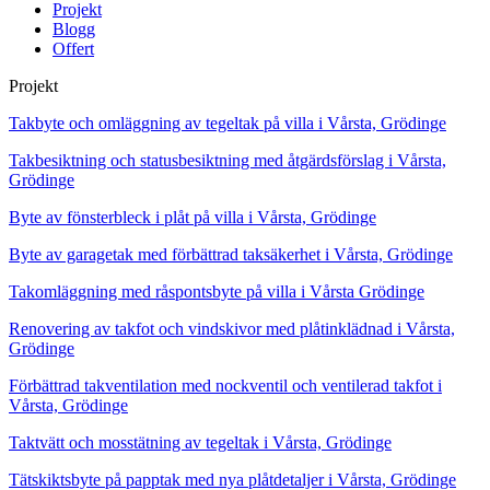
Projekt
Blogg
Offert
Projekt
Takbyte och omläggning av tegeltak på villa i Vårsta, Grödinge
Takbesiktning och statusbesiktning med åtgärdsförslag i Vårsta,
Grödinge
Byte av fönsterbleck i plåt på villa i Vårsta, Grödinge
Byte av garagetak med förbättrad taksäkerhet i Vårsta, Grödinge
Takomläggning med råspontsbyte på villa i Vårsta Grödinge
Renovering av takfot och vindskivor med plåtinklädnad i Vårsta,
Grödinge
Förbättrad takventilation med nockventil och ventilerad takfot i
Vårsta, Grödinge
Taktvätt och mosstätning av tegeltak i Vårsta, Grödinge
Tätskiktsbyte på papptak med nya plåtdetaljer i Vårsta, Grödinge