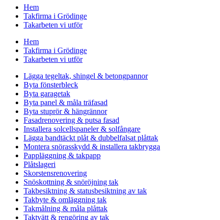
Hem
Takfirma i Grödinge
Takarbeten vi utför
Hem
Takfirma i Grödinge
Takarbeten vi utför
Lägga tegeltak, shingel & betongpannor
Byta fönsterbleck
Byta garagetak
Byta panel & måla träfasad
Byta stuprör & hängrännor
Fasadrenovering & putsa fasad
Installera solcellspaneler & solfångare
Lägga bandtäckt plåt & dubbelfalsat plåttak
Montera snörasskydd & installera takbrygga
Pappläggning & takpapp
Plåtslageri
Skorstensrenovering
Snöskottning & snöröjning tak
Takbesiktning & statusbesiktning av tak
Takbyte & omläggning tak
Takmålning & måla plåttak
Taktvätt & rengöring av tak