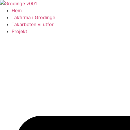
Skip
to
Hem
content
Takfirma i Grödinge
Takarbeten vi utför
Projekt