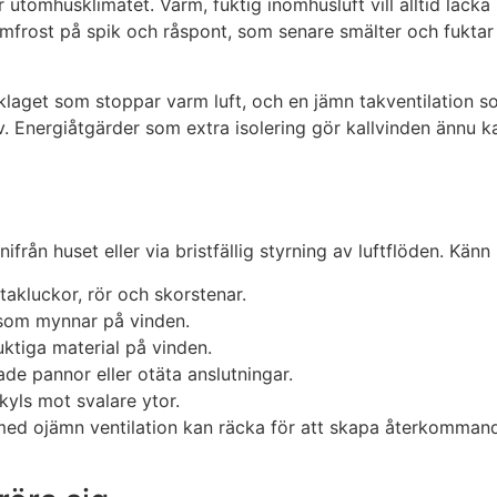
er utomhusklimatet. Varm, fuktig inomhusluft vill alltid läc
mfrost på spik och råspont, som senare smälter och fuktar n
älklaget som stoppar varm luft, och en jämn takventilation 
v. Energiåtgärder som extra isolering gör kallvinden ännu ka
från huset eller via bristfällig styrning av luftflöden. Kän
takluckor, rör och skorstenar.
k som mynnar på vinden.
uktiga material på vinden.
de pannor eller otäta anslutningar.
kyls mot svalare ytor.
n med ojämn ventilation kan räcka för att skapa återkomma