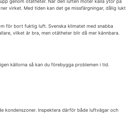
ka upp genom otätheter. När den luften möter kalla ytor på
er virket. Med tiden kan det ge missfärgningar, dålig lukt
som för bort fuktig luft. Svenska klimatet med snabba
llare, vilket är bra, men otätheter blir då mer kännbara.
n igen källorna så kan du förebygga problemen i tid.
nde kondenszoner. Inspektera därför både luftvägar och