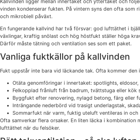
Kallvinden ligger mellan innertaket och yttertaket och följ
vinden kondenserar fukten. På vintern syns den ofta som ri
och mikrobiell påväxt.
En fungerande kallvind har två försvar: god lufttäthet i bj
växlingar, kraftig snölast och hög höstfukt ställer höga kra
Därför måste tätning och ventilation ses som ett paket.
Vanliga fuktkällor på kallvinden
Fukt uppstår inte bara vid läckande tak. Ofta kommer den ini
Otäta genomföringar i innertaket: spotlights, eldosor, 
Felkopplad frånluft från badrum, tvättstuga eller kö
Byggfukt efter renovering, nylagd betong, färg eller f
Inträngande nederbörd vid trasigt underlagstak, skada
Sommarfukt när varm, fuktig uteluft ventileras in och 
Ofta samverkar flera orsaker. En liten läcka i kombinatio
lufttäthet när du felsöker.