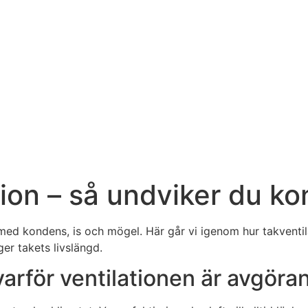
tion – så undviker du k
med kondens, is och mögel. Här går vi igenom hur takventila
er takets livslängd.
varför ventilationen är avgöra