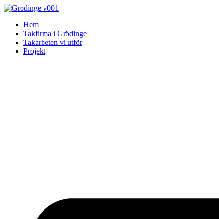
Skip
to
Hem
content
Takfirma i Grödinge
Takarbeten vi utför
Projekt