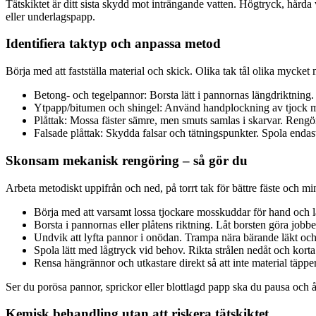
Tätskiktet är ditt sista skydd mot inträngande vatten. Högtryck, hårda
eller underlagspapp.
Identifiera taktyp och anpassa metod
Börja med att fastställa material och skick. Olika tak tål olika mycke
Betong- och tegelpannor: Borsta lätt i pannornas längdriktning
Ytpapp/bitumen och shingel: Använd handplockning av tjock mo
Plåttak: Mossa fäster sämre, men smuts samlas i skarvar. Reng
Falsade plåttak: Skydda falsar och tätningspunkter. Spola endast
Skonsam mekanisk rengöring – så gör du
Arbeta metodiskt uppifrån och ned, på torrt tak för bättre fäste och mi
Börja med att varsamt lossa tjockare mosskuddar för hand och lä
Borsta i pannornas eller plåtens riktning. Låt borsten göra jobbet
Undvik att lyfta pannor i onödan. Trampa nära bärande läkt och
Spola lätt med lågtryck vid behov. Rikta strålen nedåt och korta 
Rensa hängrännor och utkastare direkt så att inte material täpper
Ser du porösa pannor, sprickor eller blottlagd papp ska du pausa och å
Kemisk behandling utan att riskera tätskiktet