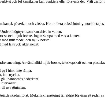
 verktyg och fel kemikalier kan punktera eller försvaga det. Välj därfö
t mekanisk påverkan och vätska. Kontrollera också lutning, nockdetaljer,
. Undvik högtryck som kan driva in vatten.
ssa och mjuk borste. Ingen skrapa med vassa kanter.
ör med milt medel och mjuk borste.
 med lågtryck riktat nedåt.
ndre smetning. Använd alltid mjuk borste, teleskopskaft och en plastskra
gg i hink, inte ränna.
, inte trycket.
 gå i pannornas nederkant.
intervaller.
 till avvattningen.
tgärda skadan först. Mekanisk rengöring får aldrig förvärra ett redan sva