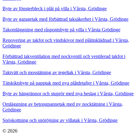
Byte av fönsterbleck i plåt på villa i Vårsta, Grödinge
Byte av garagetak med förbättrad taksäkerhet i Vårsta, Grödinge
Takomläggning med råspontsbyte på villa i Vårsta Grödinge
Renovering av takfot och vindskivor med plåtinklädnad i Vårsta,
Grödinge
Förbättrad takventilation med nockventil och ventilerad takfot i
Vårsta, Grödinge
Taktvätt och mosstätning av tegeltak i Vårsta, Grödinge
Tätskiktsbyte på papptak med nya plåtdetaljer i Vårsta, Grödinge
Byte av hängrännor och stuprör med nya beslag i Vårsta, Grödinge
Omläggning av betongpannetak med ny nocktätning i Vårsta,
Grödinge
Snöskottning och snöröjning av villatak i Vårsta, Grödinge
© 2026