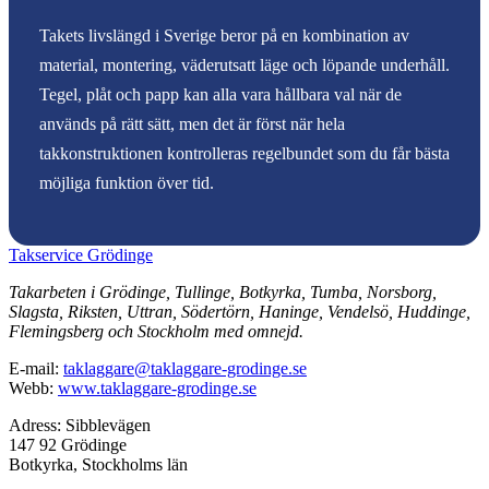
Takets livslängd i Sverige beror på en kombination av
material, montering, väderutsatt läge och löpande underhåll.
Tegel, plåt och papp kan alla vara hållbara val när de
används på rätt sätt, men det är först när hela
takkonstruktionen kontrolleras regelbundet som du får bästa
möjliga funktion över tid.
Takservice Grödinge
Takarbeten i Grödinge, Tullinge, Botkyrka, Tumba, Norsborg,
Slagsta, Riksten, Uttran, Södertörn, Haninge, Vendelsö, Huddinge,
Flemingsberg och Stockholm med omnejd.
E-mail:
taklaggare@taklaggare-grodinge.se
Webb:
www.taklaggare-grodinge.se
Adress: Sibblevägen
147 92 Grödinge
Botkyrka, Stockholms län