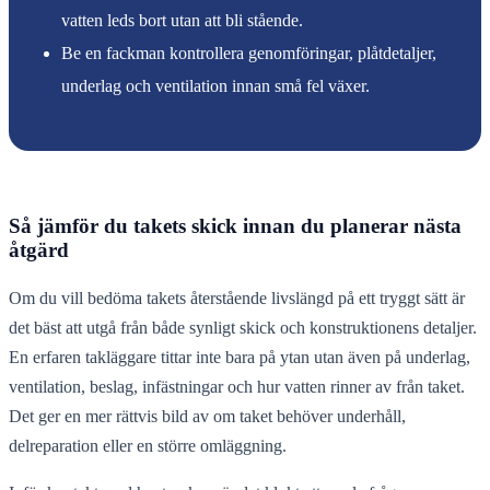
vatten leds bort utan att bli stående.
Be en fackman kontrollera genomföringar, plåtdetaljer,
underlag och ventilation innan små fel växer.
Så jämför du takets skick innan du planerar nästa
åtgärd
Om du vill bedöma takets återstående livslängd på ett tryggt sätt är
det bäst att utgå från både synligt skick och konstruktionens detaljer.
En erfaren takläggare tittar inte bara på ytan utan även på underlag,
ventilation, beslag, infästningar och hur vatten rinner av från taket.
Det ger en mer rättvis bild av om taket behöver underhåll,
delreparation eller en större omläggning.