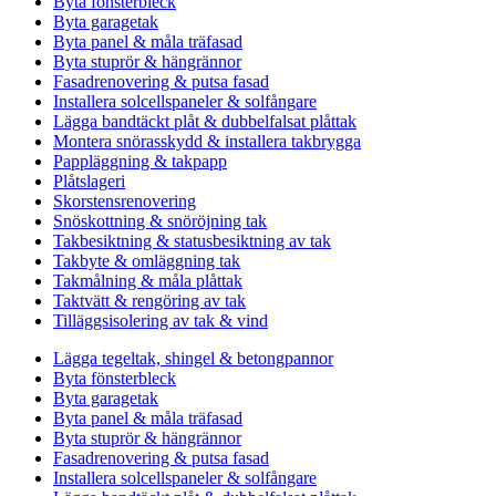
Byta fönsterbleck
Byta garagetak
Byta panel & måla träfasad
Byta stuprör & hängrännor
Fasadrenovering & putsa fasad
Installera solcellspaneler & solfångare
Lägga bandtäckt plåt & dubbelfalsat plåttak
Montera snörasskydd & installera takbrygga
Pappläggning & takpapp
Plåtslageri
Skorstensrenovering
Snöskottning & snöröjning tak
Takbesiktning & statusbesiktning av tak
Takbyte & omläggning tak
Takmålning & måla plåttak
Taktvätt & rengöring av tak
Tilläggsisolering av tak & vind
Lägga tegeltak, shingel & betongpannor
Byta fönsterbleck
Byta garagetak
Byta panel & måla träfasad
Byta stuprör & hängrännor
Fasadrenovering & putsa fasad
Installera solcellspaneler & solfångare