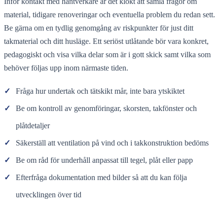
Inför kontakt med hantverkare är det klokt att samla frågor om
material, tidigare renoveringar och eventuella problem du redan sett.
Be gärna om en tydlig genomgång av riskpunkter för just ditt
takmaterial och ditt husläge. Ett seriöst utlåtande bör vara konkret,
pedagogiskt och visa vilka delar som är i gott skick samt vilka som
behöver följas upp inom närmaste tiden.
✓
Fråga hur undertak och tätskikt mår, inte bara ytskiktet
✓
Be om kontroll av genomföringar, skorsten, takfönster och
plåtdetaljer
✓
Säkerställ att ventilation på vind och i takkonstruktion bedöms
✓
Be om råd för underhåll anpassat till tegel, plåt eller papp
✓
Efterfråga dokumentation med bilder så att du kan följa
utvecklingen över tid