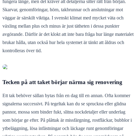
fungera länge, men det kräver att detaljerna sitter rätt från början.
Skarvar, genomföringar, hörn, takbrunnar och anslutningar mot
väggar är särskilt viktiga. I svenskt klimat med mycket väta och
växling mellan plus och minus är just tätheten i dessa punkter
avgörande. Därför är det klokt att inte bara fråga hur länge materialet
brukar hålla, utan också hur hela systemet är tänkt att åldras och
kontrolleras över tid.
Tecken på att taket börjar närma sig renovering
Ett tak behöver sällan bytas från en dag till en annan. Ofta kommer
signalerna successivt. På tegeltak kan du se spruckna eller glidna
pannor, mossa som binder fukt, slitna nockdetaljer eller underlag
som börjar ge efter. På plåttak är missfärgning, rostfläckar, bubblor i
ytbeläggning, lösa infästningar och läckage runt genomföringar