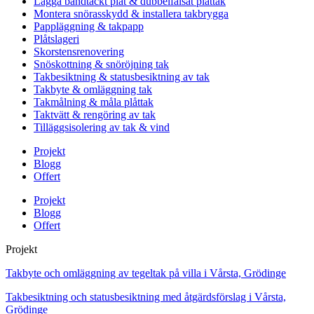
Lägga bandtäckt plåt & dubbelfalsat plåttak
Montera snörasskydd & installera takbrygga
Pappläggning & takpapp
Plåtslageri
Skorstensrenovering
Snöskottning & snöröjning tak
Takbesiktning & statusbesiktning av tak
Takbyte & omläggning tak
Takmålning & måla plåttak
Taktvätt & rengöring av tak
Tilläggsisolering av tak & vind
Projekt
Blogg
Offert
Projekt
Blogg
Offert
Projekt
Takbyte och omläggning av tegeltak på villa i Vårsta, Grödinge
Takbesiktning och statusbesiktning med åtgärdsförslag i Vårsta,
Grödinge