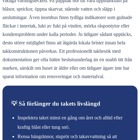
viktiga varningstecken. På papptak bör du vara uppmärksam på
blåsor, sprickor, öppna skarvar, stående vatten och släpp i
anslutningar. Även inomhus finns tydliga indikatorer som gulnade
fläckar i innertak, lukt av fukt på vinden, mörka råspontytor eller
kondensproblem under kalla perioder. Ju tidigare sådant upptäcks,
desto större möjlighet finns att åtgärda lokala brister innan hela
takkonstruktionen påverkas. Ett professionellt takbesök med
dokumentation ger ofta bättre beslutsunderlag än en snabb titt från
marken, särskilt om huset är äldre eller om tidigare ägare inte har
sparat information om renoveringar och materialval.
💡 Så förlänger du takets livslängd
Inspektera taket minst en gång om året och alltid efter
kraftig blåst eller tung snö.
Rensa hängrännor, stuprör och takavvattning så att