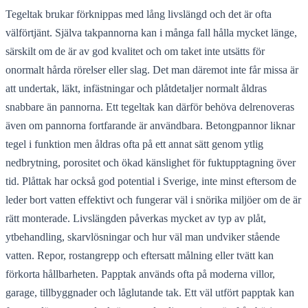
Tegeltak brukar förknippas med lång livslängd och det är ofta
välförtjänt. Själva takpannorna kan i många fall hålla mycket länge,
särskilt om de är av god kvalitet och om taket inte utsätts för
onormalt hårda rörelser eller slag. Det man däremot inte får missa är
att undertak, läkt, infästningar och plåtdetaljer normalt åldras
snabbare än pannorna. Ett tegeltak kan därför behöva delrenoveras
även om pannorna fortfarande är användbara. Betongpannor liknar
tegel i funktion men åldras ofta på ett annat sätt genom ytlig
nedbrytning, porositet och ökad känslighet för fuktupptagning över
tid. Plåttak har också god potential i Sverige, inte minst eftersom de
leder bort vatten effektivt och fungerar väl i snörika miljöer om de är
rätt monterade. Livslängden påverkas mycket av typ av plåt,
ytbehandling, skarvlösningar och hur väl man undviker stående
vatten. Repor, rostangrepp och eftersatt målning eller tvätt kan
förkorta hållbarheten. Papptak används ofta på moderna villor,
garage, tillbyggnader och låglutande tak. Ett väl utfört papptak kan