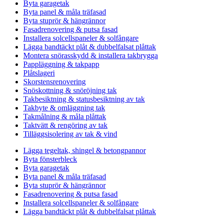
Byta garagetak
Byta panel & måla träfasad
Byta stuprör & hängrännor
Fasadrenovering & putsa fasad
Installera solcellspaneler & solfångare
Lägga bandtäckt plåt & dubbelfalsat plåttak
Montera snörasskydd & installera takbrygga
Pappläggning & takpapp
Plåtslageri
Skorstensrenovering
Snöskottning & snöröjning tak
Takbesiktning & statusbesiktning av tak
Takbyte & omläggning tak
Takmålning & måla plåttak
Taktvätt & rengöring av tak
Tilläggsisolering av tak & vind
Lägga tegeltak, shingel & betongpannor
Byta fönsterbleck
Byta garagetak
Byta panel & måla träfasad
Byta stuprör & hängrännor
Fasadrenovering & putsa fasad
Installera solcellspaneler & solfångare
Lägga bandtäckt plåt & dubbelfalsat plåttak