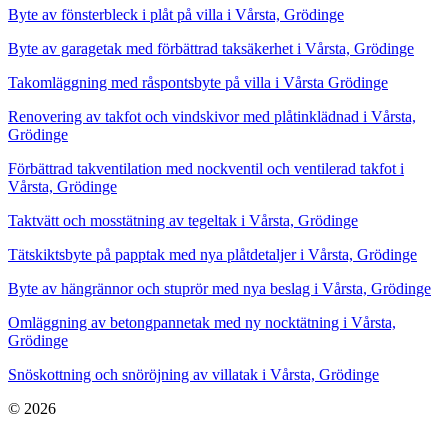
Byte av fönsterbleck i plåt på villa i Vårsta, Grödinge
Byte av garagetak med förbättrad taksäkerhet i Vårsta, Grödinge
Takomläggning med råspontsbyte på villa i Vårsta Grödinge
Renovering av takfot och vindskivor med plåtinklädnad i Vårsta,
Grödinge
Förbättrad takventilation med nockventil och ventilerad takfot i
Vårsta, Grödinge
Taktvätt och mosstätning av tegeltak i Vårsta, Grödinge
Tätskiktsbyte på papptak med nya plåtdetaljer i Vårsta, Grödinge
Byte av hängrännor och stuprör med nya beslag i Vårsta, Grödinge
Omläggning av betongpannetak med ny nocktätning i Vårsta,
Grödinge
Snöskottning och snöröjning av villatak i Vårsta, Grödinge
© 2026