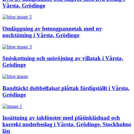
Vårsta, Grödinge
Omläggning av betongpannetak med ny
nocktätning i Vårsta, Grödinge
Snöskottning och snöröjning av villatak i Vårsta,
Grödinge
Bandtäckt dubbelfalsat plåttak färdigställt i Vårsta,
Grödinge
Insättning av takfönster med plåtinklädnad och
korrekt underbeslag i Vårsta, Grödinge, Stockholms
län