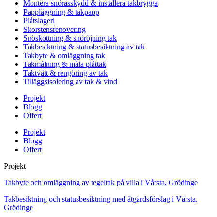
Montera snörasskydd & installera takbrygga
Pappläggning & takpapp
Plåtslageri
Skorstensrenovering
Snöskottning & snöröjning tak
Takbesiktning & statusbesiktning av tak
Takbyte & omläggning tak
Takmålning & måla plåttak
Taktvätt & rengöring av tak
Tilläggsisolering av tak & vind
Projekt
Blogg
Offert
Projekt
Blogg
Offert
Projekt
Takbyte och omläggning av tegeltak på villa i Vårsta, Grödinge
Takbesiktning och statusbesiktning med åtgärdsförslag i Vårsta,
Grödinge